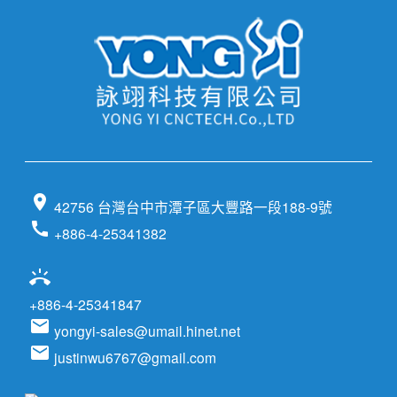
location_on
42756 台灣台中市潭子區大豐路一段188-9號
call
+886-4-25341382
ring_volume
+886-4-25341847
email
yongyi-sales@umail.hinet.net
email
justinwu6767@gmail.com