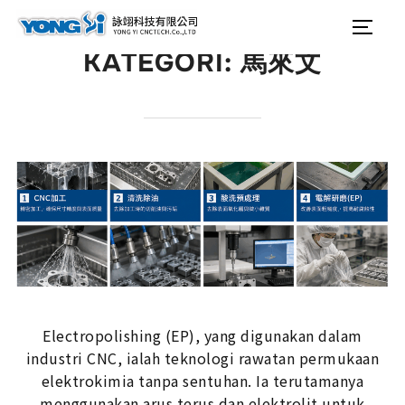
content
Search
Togg
for:
KATEGORI:
馬來文
Electropolishing (EP), yang digunakan dalam
industri CNC, ialah teknologi rawatan permukaan
elektrokimia tanpa sentuhan. Ia terutamanya
menggunakan arus terus dan elektrolit untuk