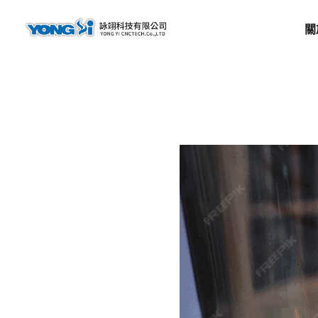
content
關