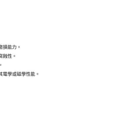
磨損能力。
腐蝕性。
。
其電學或磁學性能。