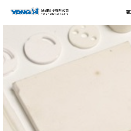
content
關