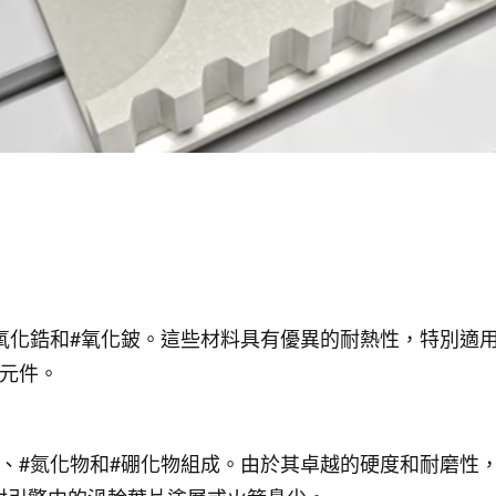
：
氧化鋯和#氧化鈹。這些材料具有優異的耐熱性，特別適
密元件。
）、#氮化物和#硼化物組成。由於其卓越的硬度和耐磨性