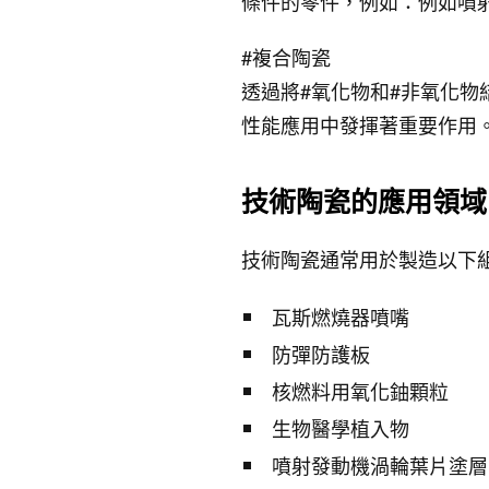
條件的零件，例如：例如噴
#複合陶瓷
透過將#氧化物和#非氧化
性能應用中發揮著重要作用
技術陶瓷的應用領域
技術陶瓷通常用於製造以下
瓦斯燃燒器噴嘴
防彈防護板
核燃料用氧化鈾顆粒
生物醫學植入物
噴射發動機渦輪葉片塗層