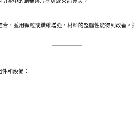
射引擎中的渦輪葉片塗層或火箭鼻尖。
物結合，並用顆粒或纖維增強，材料的整體性能得到改善。
。
組件和設備：