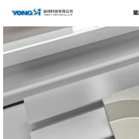
content
關