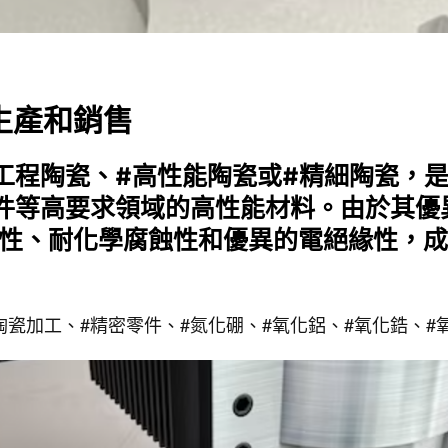
生產和銷售
工程陶瓷、#高性能陶瓷或#精細陶瓷，
件等高要求領域的高性能材料。由於其優
性、耐化學腐蝕性和優異的電絕緣性，成
#陶瓷加工、#精密零件、#氮化硼、#氧化鋁、#氧化鋯、#