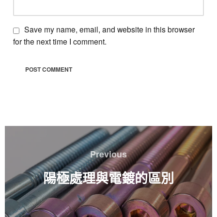
Save my name, email, and website in this browser
for the next time I comment.
文
章
Previous
Previous
導
覽
陽極處理與電鍍的區別