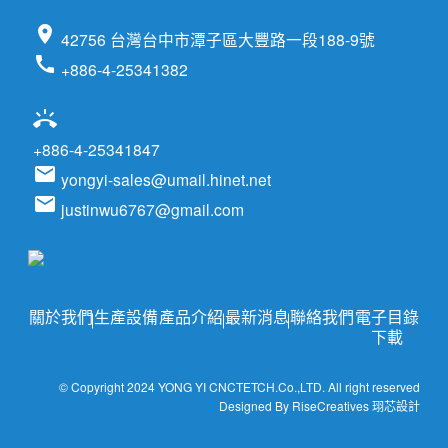
location_on
42756 台灣台中市潭子區大豐路一段188-9號
call
+886-4-25341382
ring_volume
+886-4-25341847
email
yongyi-sales@umail.hinet.net
email
justinwu6767@gmail.com
關於我們
生產設備
產品介紹
最新消息
聯絡我們
電子目錄
下載
© Copyright 2024 YONG YI CNCTETCH.Co.,LTD. All right reserved
Designed By RiseCreatives 珝芯設計