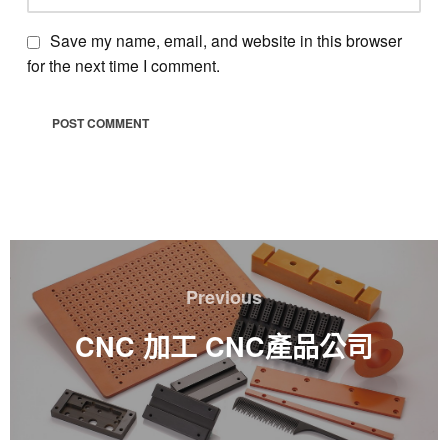
Save my name, email, and website in this browser
for the next time I comment.
文
章
Previous
Previous
導
覽
CNC 加工 CNC產品公司