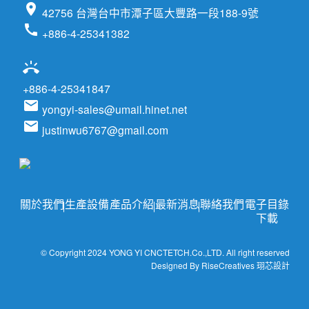
location_on
42756 台灣台中市潭子區大豐路一段188-9號
call
+886-4-25341382
ring_volume
+886-4-25341847
email
yongyi-sales@umail.hinet.net
email
justinwu6767@gmail.com
關於我們
生產設備
產品介紹
最新消息
聯絡我們
電子目錄
下載
© Copyright 2024 YONG YI CNCTETCH.Co.,LTD. All right reserved
Designed By RiseCreatives 珝芯設計