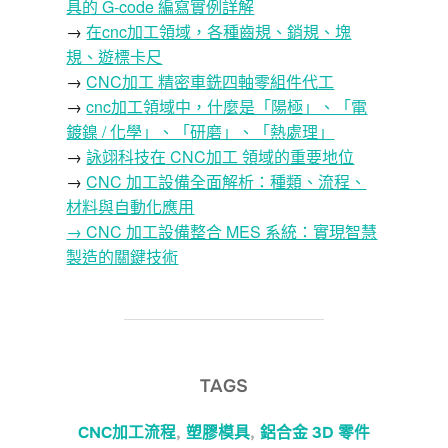
具的 G-code 編寫實例詳解
→
在cnc加工領域，各種齒規、銷規、塊
規、遊標卡尺
→
CNC加工 精密車銑四軸零組件代工
→
cnc加工領域中，什麼是「陽極」、「電
鍍鎳 / 化學」、「研磨」、「熱處理」
→
詠翊科技在 CNC加工 領域的重要地位
→
CNC 加工設備全面解析：種類、流程、
材料與自動化應用
→ CNC 加工設備整合 MES 系統：實現智慧
製造的關鍵技術
TAGS
CNC加工流程
,
塑膠模具
,
鋁合金 3D 零件