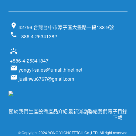
location_on
42756 台灣台中市潭子區大豐路一段188-9號
call
+886-4-25341382
ring_volume
+886-4-25341847
email
yongyi-sales@umail.hinet.net
email
justinwu6767@gmail.com
關於我們
生產設備
產品介紹
最新消息
聯絡我們
電子目錄
下載
© Copyright 2024 YONG YI CNCTETCH.Co.,LTD. All right reserved