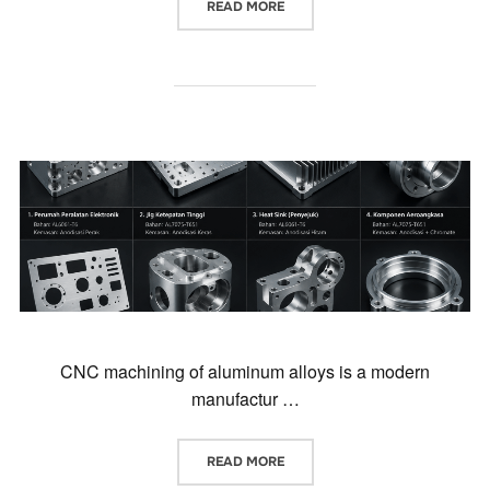
“光學治具加工（OPTICAL FI
READ MORE
CNC machining of aluminum alloys is a modern
manufactur …
“鋁合金 CNC 加工是利用電腦數值
READ MORE