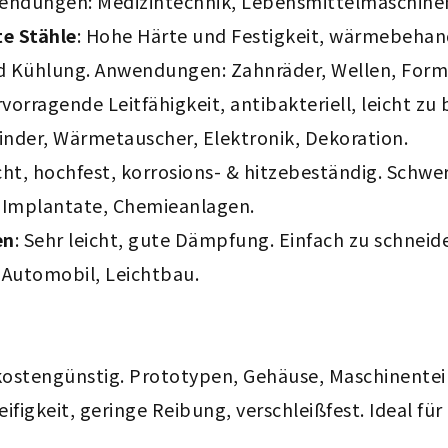
endungen: Medizintechnik, Lebensmittelmaschine
te Stähle
: Hohe Härte und Festigkeit, wärmebehand
 Kühlung. Anwendungen: Zahnräder, Wellen, Form
rvorragende Leitfähigkeit, antibakteriell, leicht zu
nder, Wärmetauscher, Elektronik, Dekoration.
icht, hochfest, korrosions- & hitzebeständig. Schwe
 Implantate, Chemieanlagen.
en
: Sehr leicht, gute Dämpfung. Einfach zu schneid
 Automobil, Leichtbau.
 kostengünstig. Prototypen, Gehäuse, Maschinentei
eifigkeit, geringe Reibung, verschleißfest. Ideal fü