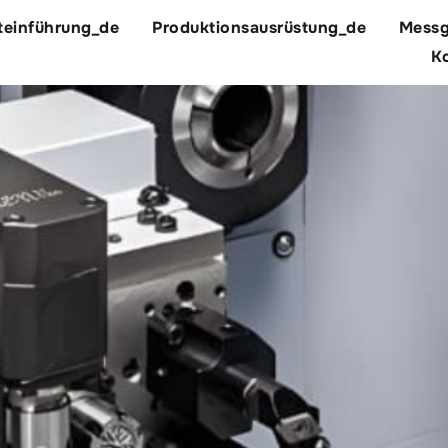
teinführung_de
Produktionsausrüstung_de
Messg
Ko