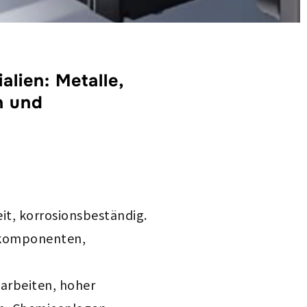
lien: Metalle,
n und
eit, korrosionsbeständig.
ilkomponenten,
earbeiten, hoher