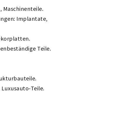
, Maschinenteile.
ungen: Implantate,
ekorplatten.
genbeständige Teile.
rukturbauteile.
, Luxusauto-Teile.