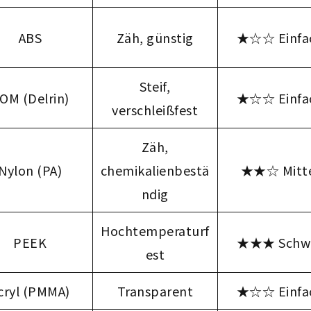
ABS
Zäh, günstig
★☆☆ Einfa
Steif,
OM (Delrin)
★☆☆ Einfa
verschleißfest
Zäh,
Nylon (PA)
chemikalienbestä
★★☆ Mitt
ndig
Hochtemperaturf
PEEK
★★★ Schw
est
cryl (PMMA)
Transparent
★☆☆ Einfa