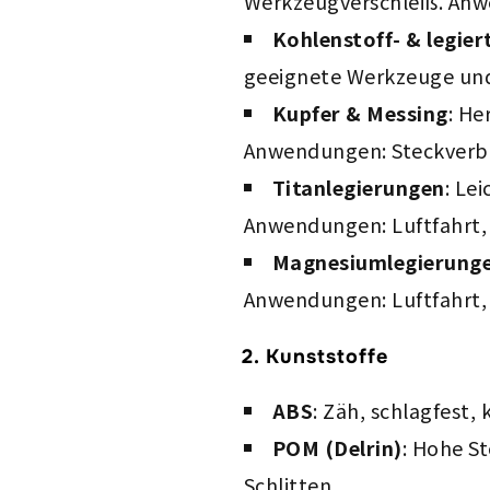
Werkzeugverschleiß. Anw
Kohlenstoff- & legier
geeignete Werkzeuge und
Kupfer & Messing
: He
Anwendungen: Steckverbi
Titanlegierungen
: Le
Anwendungen: Luftfahrt,
Magnesiumlegierung
Anwendungen: Luftfahrt,
2. Kunststoffe
ABS
: Zäh, schlagfest,
POM (Delrin)
: Hohe St
Schlitten.