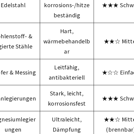
Edelstahl
korrosions-/hitze
★★★ Schw
beständig
Hart,
hlenstoff- &
wärmebehandelb
★★☆ Mitt
gierte Stähle
ar
Leitfähig,
fer & Messing
★☆☆ Einfa
antibakteriell
Stark, leicht,
anlegierungen
★★★ Schw
korrosionsfest
nesiumlegier
Ultraleicht,
★★☆ Mitt
ungen
Dämpfung
(brennbar