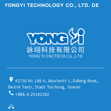
YONGYI TECHNOLOGY CO., LTD. DE
location_on
42756 Nr. 188-9, Abschnitt 1, Dafeng Road,
Bezirk Tanzi, Stadt Taichung, Taiwan
call
+886-4-25341382
ring_volume