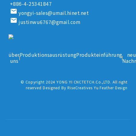
+886-4-25341847
email
yongyi-sales@umail.hinet.net
email
justinwu6767@gmail.com
über
Produktionsausrüstung
Produkteinführung
neu
uns
Nachr
© Copyright 2024 YONG YI CNCTETCH.Co.,LTD. All right
reserved Designed By RiseCreatives Yu Feather Design