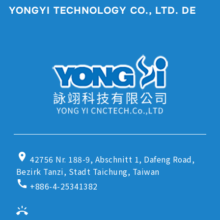
YONGYI TECHNOLOGY CO., LTD. DE
location_on
42756 Nr. 188-9, Abschnitt 1, Dafeng Road,
Bezirk Tanzi, Stadt Taichung, Taiwan
call
+886-4-25341382
ring_volume