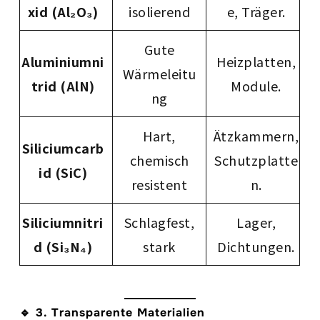
xid (Al₂O₃)
isolierend
e, Träger.
Gute
Aluminiumni
Heizplatten,
Wärmeleitu
trid (AlN)
Module.
ng
Hart,
Ätzkammern,
Siliciumcarb
chemisch
Schutzplatte
id (SiC)
resistent
n.
Siliciumnitri
Schlagfest,
Lager,
d (Si₃N₄)
stark
Dichtungen.
🔹 3. Transparente Materialien