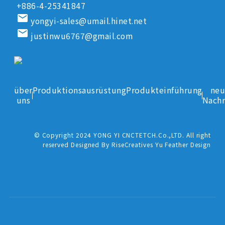
+886-4-25341847
email
yongyi-sales@umail.hinet.net
email
justinwu6767@gmail.com
über
Produktionsausrüstung
Produkteinführung
neu
uns
Nachr
© Copyright 2024 YONG YI CNCTETCH.Co.,LTD. All right
reserved Designed By RiseCreatives Yu Feather Design