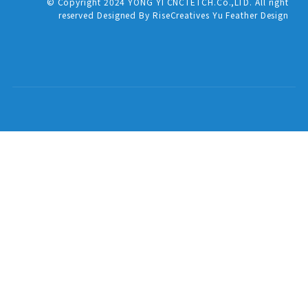
© Copyright 2024 YONG YI CNCTETCH.Co.,LTD. All right
reserved Designed By RiseCreatives Yu Feather Design