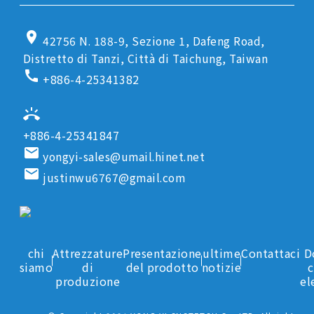
location_on
42756 N. 188-9, Sezione 1, Dafeng Road,
Distretto di Tanzi, Città di Taichung, Taiwan
call
+886-4-25341382
ring_volume
+886-4-25341847
email
yongyi-sales@umail.hinet.net
email
justinwu6767@gmail.com
chi
Attrezzature
Presentazione
ultime
Contattaci
D
siamo
di
del prodotto
notizie
c
produzione
el