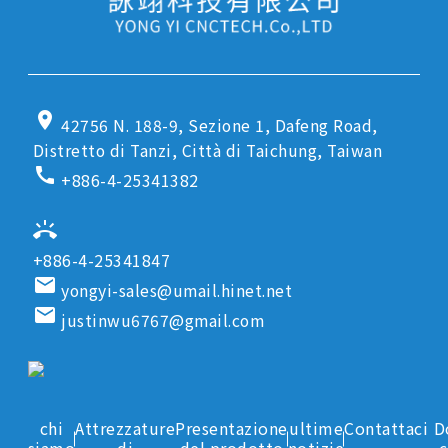
location_on
42756 N. 188-9, Sezione 1, Dafeng Road,
Distretto di Tanzi, Città di Taichung, Taiwan
call
+886-4-25341382
ring_volume
+886-4-25341847
email
yongyi-sales@umail.hinet.net
email
justinwu6767@gmail.com
chi
Attrezzature
Presentazione
ultime
Contattaci
D
siamo
di
del prodotto
notizie
c