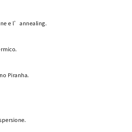
ne e l’annealing.
ermico.
gno Piranha.
ispersione.