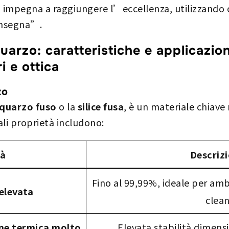
 impegna a raggiungere l’eccellenza, utilizzando 
onsegna”.
arzo: caratteristiche e applicazioni
i e ottica
zo
quarzo fuso
o la
silice fusa
, è un materiale chiave
ali proprietà includono:
tà
Descriz
Fino al 99,99%, ideale per amb
elevata
clea
one termica molto
Elevata stabilità dimens