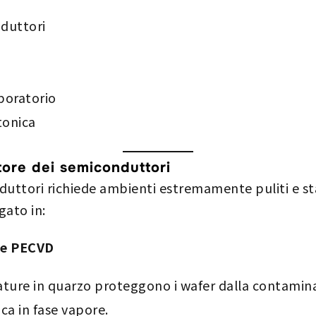
duttori
boratorio
tonica
ttore dei semiconduttori
uttori richiede ambienti estremamente puliti e stab
gato in:
 e PECVD
mature in quarzo proteggono i wafer dalla contamin
ca in fase vapore.