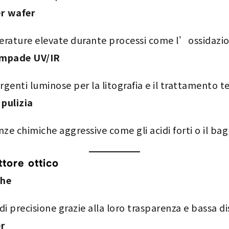
er wafer
erature elevate durante processi come l’ossidazio
ampade UV/IR
rgenti luminose per la litografia e il trattamento t
 pulizia
ze chimiche aggressive come gli acidi forti o il ba
ttore ottico
che
 di precisione grazie alla loro trasparenza e bassa d
er