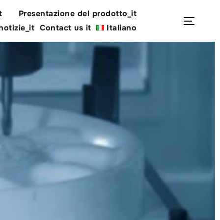
t
Presentazione del prodotto_it
Cerca
Apri/c
notizie_it
Contact us it
Italiano
per: