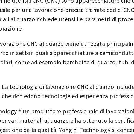
hine utensili CNC (CNC) sono apparecchiature che 
le per una lavorazione precisa tramite codici CN
ali al quarzo richiede utensili e parametri di proce
vorazione.
lavorazione CNC al quarzo viene utilizzata principal
rzo in settori quali apparecchiature a semicondut
olari, come ad esempio barchette di quarzo, tubi di
: La tecnologia di lavorazione CNC al quarzo includ
i, che richiedono tecnologie ed esperienza professio
ology è un produttore professionale di lavorazion
er vari materiali al quarzo e ha ottenuto la certifi
 gestione della qualità. Yong Yi Technology si conce