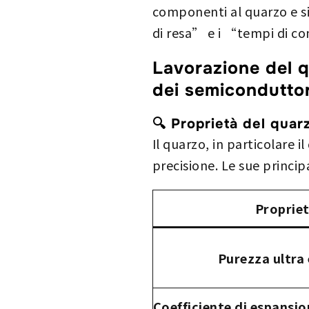
componenti al quarzo e si
di resa” e i “tempi di c
Lavorazione del qu
dei semiconduttor
🔍 Proprietà del quar
Il quarzo, in particolare il
precisione. Le sue princip
Proprie
Purezza ultra 
Coefficiente di espansi