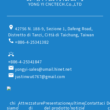
location_on
42756 N. 188-9, Sezione 1, Dafeng Road,
Distretto di Tanzi, Città di Taichung, Taiwan
call
+886-4-25341382
ring_volume
+886-4-25341847
email
yongyi-sales@umail.hinet.net
email
justinwu6767@gmail.com
chi
Attrezzature
Presentazione
ultime
Contattaci
D
siamo
di
del prodotto
notizie
c