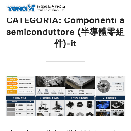
contenuto
Cerc
per:
CATEGORIA:
Componenti a
semiconduttore (半導體零組
件)-it