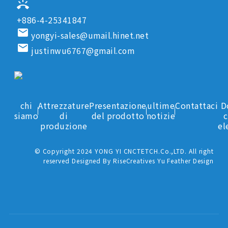
ring_volume
+886-4-25341847
email
yongyi-sales@umail.hinet.net
email
justinwu6767@gmail.com
chi
Attrezzature
Presentazione
ultime
Contattaci
D
siamo
di
del prodotto
notizie
c
produzione
el
© Copyright 2024 YONG YI CNCTETCH.Co.,LTD. All right
reserved Designed By RiseCreatives Yu Feather Design