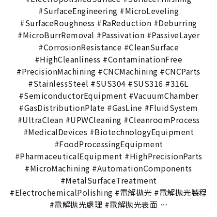
#SurfaceEngineering #MicroLeveling
#SurfaceRoughness #RaReduction #Deburring
#MicroBurrRemoval #Passivation #PassiveLayer
#CorrosionResistance #CleanSurface
#HighCleanliness #ContaminationFree
#PrecisionMachining #CNCMachining #CNCParts
#StainlessSteel #SUS304 #SUS316 #316L
#SemiconductorEquipment #VacuumChamber
#GasDistributionPlate #GasLine #FluidSystem
#UltraClean #UPWCleaning #CleanroomProcess
#MedicalDevices #BiotechnologyEquipment
#FoodProcessingEquipment
#PharmaceuticalEquipment #HighPrecisionParts
#MicroMachining #AutomationComponents
#MetalSurfaceTreatment
#ElectrochemicalPolishing #電解拋光 #電解拋光製程
#電解拋光處理 #電解拋光表面 …