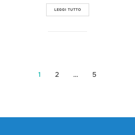
“ELETTROLUCIDATURA (EP
LEGGI TUTTO
Paginazione
1
2
…
5
degli
articoli