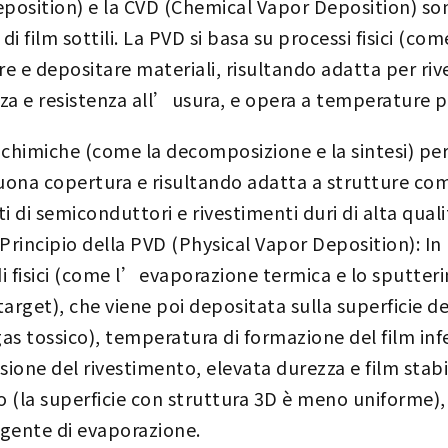
position) e la CVD (Chemical Vapor Deposition) son
di film sottili. La PVD si basa su processi fisici (c
e e depositare materiali, risultando adatta per riv
zza e resistenza all’usura, e opera a temperature p
 chimiche (come la decomposizione e la sintesi) per 
buona copertura e risultando adatta a strutture 
nti di semiconduttori e rivestimenti duri di alta qual
Principio della PVD (Physical Vapor Deposition): I
di fisici (come l’evaporazione termica e lo sputter
target), che viene poi depositata sulla superficie d
s tossico), temperatura di formazione del film in
ione del rivestimento, elevata durezza e film stabi
 (la superficie con struttura 3D è meno uniforme), d
rgente di evaporazione.