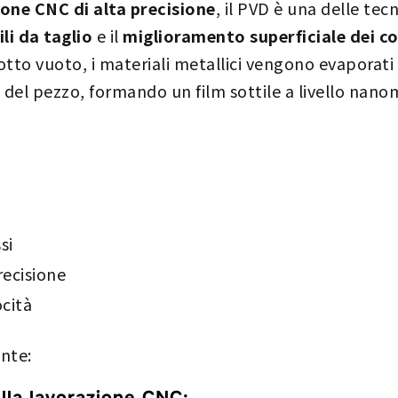
one CNC di alta precisione
, il PVD è una delle tecn
li da taglio
e il
miglioramento superficiale dei c
tto vuoto, i materiali metallici vengono evaporati 
e del pezzo, formando un film sottile a livello nano
si
recisione
ocità
ente:
ella lavorazione CNC: