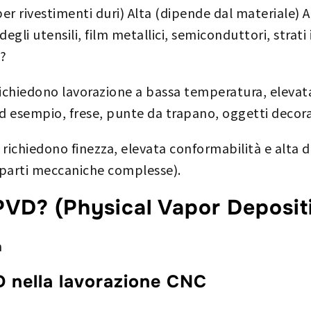
er rivestimenti duri) Alta (dipende dal materiale) A
gli utensili, film metallici, semiconduttori, strati 
e?
 richiedono lavorazione a bassa temperatura, eleva
d esempio, frese, punte da trapano, oggetti decorat
he richiedono finezza, elevata conformabilità e alta
, parti meccaniche complesse).
l PVD? (Physical Vapor Deposit
n
VD nella lavorazione CNC