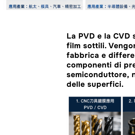
La PVD e la CVD s
film sottili. Vengo
fabbrica e differ
componenti di pre
semiconduttore, ne
delle superfici.