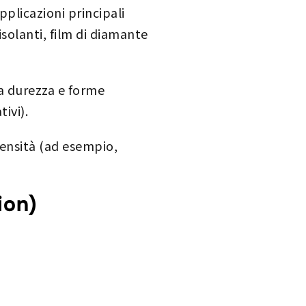
pplicazioni principali
isolanti, film di diamante
ta durezza e forme
ivi).
 densità (ad esempio,
ion)