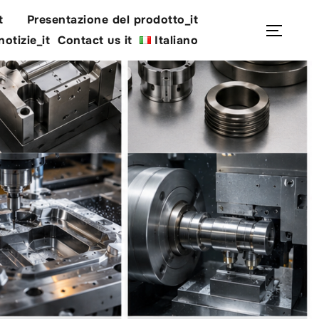
t
Presentazione del prodotto_it
Cerca
Apri/c
notizie_it
Contact us it
Italiano
per: