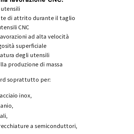
utensili
e di attrito durante il taglio
tensili CNC
lavorazioni ad alta velocità
osità superficiale
tura degli utensili
lla produzione di massa
rd soprattutto per:
cciaio inox,
tanio,
li,
ecchiature a semiconduttori,