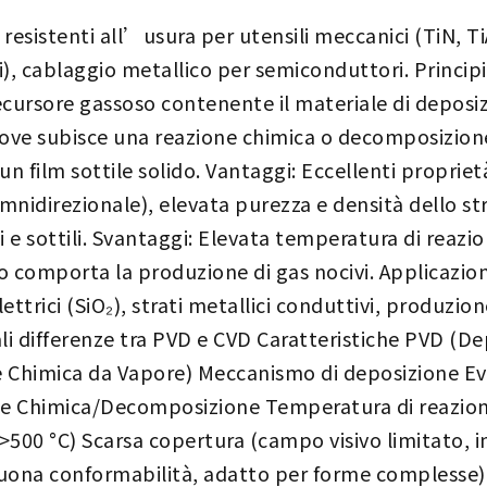
 resistenti all’usura per utensili meccanici (TiN, Ti
lli), cablaggio metallico per semiconduttori. Princi
cursore gassoso contenente il materiale di deposiz
ove subisce una reazione chimica o decomposizione 
n film sottile solido. Vantaggi: Eccellenti proprie
nidirezionale), elevata purezza e densità dello st
i e sottili. Svantaggi: Elevata temperatura di reazi
o comporta la produzione di gas nocivi. Applicazioni
ettrici (SiO₂), strati metallici conduttivi, produzione
li differenze tra PVD e CVD Caratteristiche PVD (De
 Chimica da Vapore) Meccanismo di deposizione E
ne Chimica/Decomposizione Temperatura di reazione
 >500 °C) Scarsa copertura (campo visivo limitato, 
buona conformabilità, adatto per forme complesse