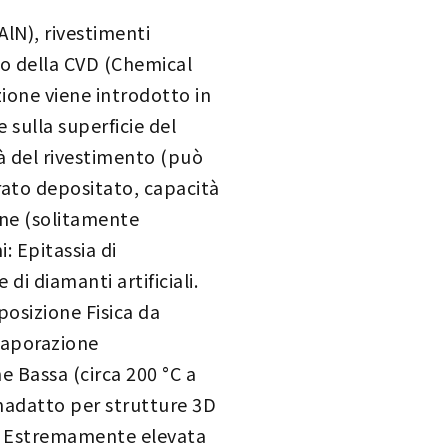
AlN), rivestimenti
pio della CVD (Chemical
ione viene introdotto in
sulla superficie del
tà del rivestimento (può
rato depositato, capacità
one (solitamente
: Epitassia di
 di diamanti artificiali.
posizione Fisica da
vaporazione
 Bassa (circa 200 °C a
inadatto per strutture 3D
) Estremamente elevata