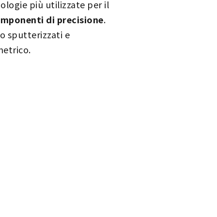
ologie più utilizzate per il
omponenti di precisione
.
o sputterizzati e
metrico.