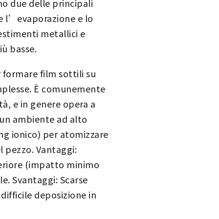
o due delle principali
ome l’evaporazione e lo
estimenti metallici e
iù basse.
formare film sottili su
complesse. È comunemente
ità, e in genere opera a
n un ambiente ad alto
ing ionico) per atomizzare
el pezzo. Vantaggi:
feriore (impatto minimo
le. Svantaggi: Scarse
ifficile deposizione in