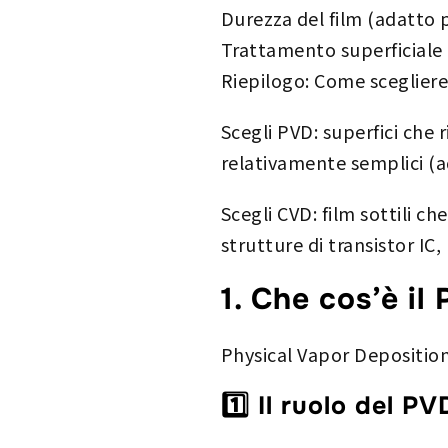
Durezza del film (adatto p
Trattamento superficiale de
Riepilogo: Come sceglier
Scegli PVD: superfici che
relativamente semplici (a
Scegli CVD: film sottili c
strutture di transistor IC
1. Che cos’è i
Physical Vapor Depositio
1️⃣ Il ruolo del P