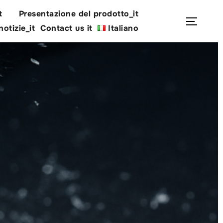
t
Presentazione del prodotto_it
Cerca
Apri/c
notizie_it
Contact us it
Italiano
per: