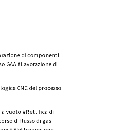
vorazione di componenti
so GAA #Lavorazione di
logica CNC del processo
a vuoto #Rettifica di
rso di flusso di gas
uoni #Elettroerosione