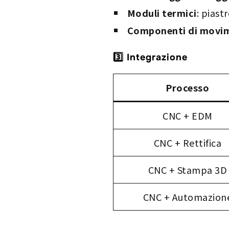
Moduli termici
: piast
Componenti di movi
3️⃣ Integrazione
Processo
CNC + EDM
CNC + Rettifica
CNC + Stampa 3D
CNC + Automazion