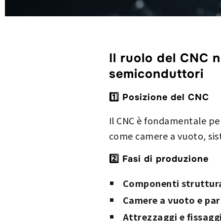
Il ruolo del CNC 
semiconduttori
1️⃣ Posizione del CNC
Il CNC è fondamentale pe
come camere a vuoto, sist
2️⃣ Fasi di produzione
Componenti struttura
Camere a vuoto e part
Attrezzaggi e fissagg