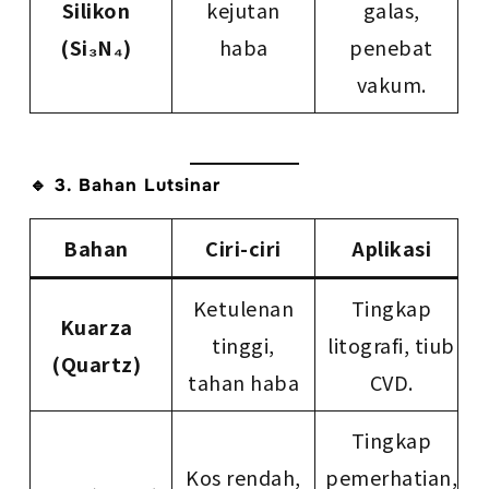
Silikon
kejutan
galas,
(Si₃N₄)
haba
penebat
vakum.
🔹 3. Bahan Lutsinar
Bahan
Ciri-ciri
Aplikasi
Ketulenan
Tingkap
Kuarza
tinggi,
litografi, tiub
(Quartz)
tahan haba
CVD.
Tingkap
Kos rendah,
pemerhatian,