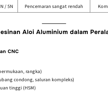
4N / 5N
Pencemaran sangat rendah
Kom
esinan Aloi Aluminium dalam Peral
nan CNC
 (permukaan, rangka)
lubang condong, saluran kompleks)
uan tinggi (HSM)