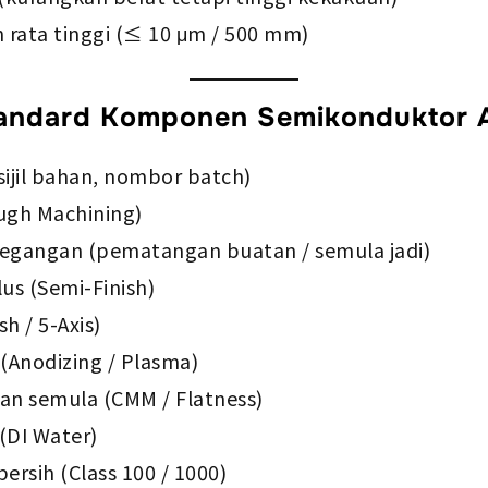
rata tinggi (≤ 10 μm / 500 mm)
tandard Komponen Semikonduktor A
ijil bahan, nombor batch)
ugh Machining)
egangan (pematangan buatan / semula jadi)
us (Semi-Finish)
h / 5-Axis)
Anodizing / Plasma)
an semula (CMM / Flatness)
(DI Water)
ersih (Class 100 / 1000)