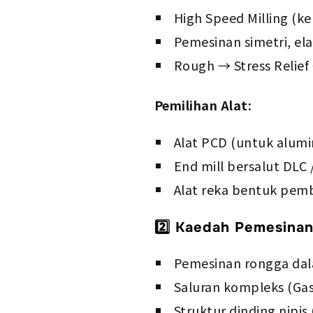
High Speed Milling (k
Pemesinan simetri, e
Rough → Stress Relief
Pemilihan Alat:
Alat PCD (untuk alumi
End mill bersalut DLC 
Alat reka bentuk pem
2️⃣ Kaedah Pemesinan
Pemesinan rongga da
Saluran kompleks (Gas
Struktur dinding nipis