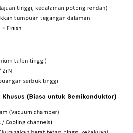
elajuan tinggi, kedalaman potong rendah)
lakkan tumpuan tegangan dalaman
 → Finish
nium tulen tinggi)
/ ZrN
buangan serbuk tinggi
 Khusus (Biasa untuk Semikonduktor)
lam (Vacuum chamber)
 / Cooling channels)
 (kurangkan berat tetapi tinggi kekakuan)