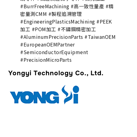
#BurrFreeMachining #高一致性量產 #精
密量測CMM #製程追溯管理
#EngineeringPlasticsMachining #PEEK
加工 #POM加工 #不鏽鋼精密加工
#AluminumPrecisionParts #TaiwanOEM
#EuropeanOEMPartner
#SemiconductorEquipment
#PrecisionMicroParts
Yongyi Technology Co., Ltd.