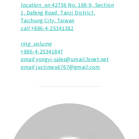
location_on
42756 No. 188-9, Section
1, Dafeng Road, Tanzi District,
Taichung City, Taiwan
call
+886-4-25341382
ring_volume
+886-4-25341847
email
yongyi-sales@umail.hinet.net
email
justinwu6767@gmail.com
POST AUTHOR