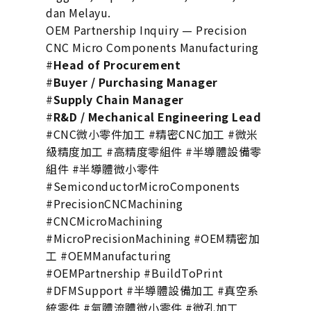
dan Melayu.
OEM Partnership Inquiry — Precision
CNC Micro Components Manufacturing
#
Head of Procurement
#
Buyer / Purchasing Manager
#
Supply Chain Manager
#
R&D / Mechanical Engineering Lead
#CNC微小零件加工 #精密CNC加工 #微米
級精度加工 #高精度零組件 #半導體設備零
組件 #半導體微小零件
#SemiconductorMicroComponents
#PrecisionCNCMachining
#CNCMicroMachining
#MicroPrecisionMachining #OEM精密加
工 #OEMManufacturing
#OEMPartnership #BuildToPrint
#DFMSupport #半導體設備加工 #真空系
統零件 #氣體流體微小零件 #微孔加工