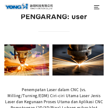
content
Search
Togg
for:
PENGARANG:
user
Penempatan Laser dalam CNC (vs.
Milling/Turning/EDM) Ciri-ciri Utama Laser Jenis
Laser dan Kegunaan Proses Utama dan Aplikasi CNC
Pemotongan (2D/3D/Pipa) Lubang mikro/slot