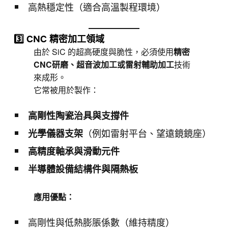
高熱穩定性（適合高溫製程環境）
3️⃣ CNC 精密加工領域
由於 SiC 的超高硬度與脆性，必須使用
精密
CNC研磨、超音波加工或雷射輔助加工
技術
來成形。
它常被用於製作：
高剛性陶瓷治具與支撐件
（例如雷射平台、望遠鏡鏡座）
光學儀器支架
高精度軸承與滑動元件
半導體設備結構件與隔熱板
應用優點：
高剛性與低熱膨脹係數（維持精度）