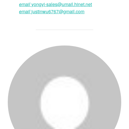
email
yongyi-sales@umail.hinet.net
email
justinwu6767@gmail.com
POST AUTHOR