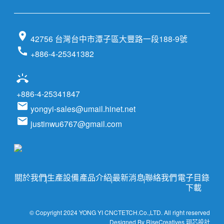
location_on
42756 台灣台中市潭子區大豐路一段188-9號
call
+886-4-25341382
ring_volume
+886-4-25341847
email
yongyi-sales@umail.hinet.net
email
justinwu6767@gmail.com
關於我們
生產設備
產品介紹
最新消息
聯絡我們
電子目錄
下載
© Copyright 2024 YONG YI CNCTETCH.Co.,LTD. All right reserved
Designed By RiseCreatives 珝芯設計