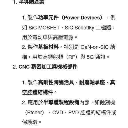
半導體產業
製作
，例
功率元件（Power Devices）
如 SiC MOSFET、SiC Schottky 二極體，
用於電動車與高壓電源。
製作
，特別是 GaN-on-SiC 結
基板材料
構，用於高頻射頻（RF）與 5G 通訊。
CNC 精密加工與機械部件
製作
、
、
高剛性陶瓷治具
耐磨軸承座
真
。
空腔體結構件
應用於
內部，如蝕刻機
半導體製程設備
（Etcher）、CVD、PVD 腔體的結構件或
保護環。