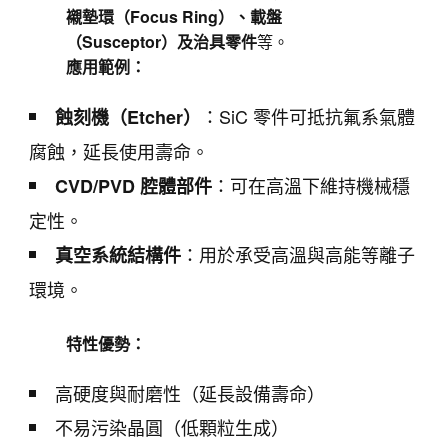
襯墊環（Focus Ring）、載盤
（Susceptor）及治具零件
等。
應用範例：
：SiC 零件可抵抗氟系氣體
蝕刻機（Etcher）
腐蝕，延長使用壽命。
：可在高溫下維持機械穩
CVD/PVD 腔體部件
定性。
：用於承受高溫與高能等離子
真空系統結構件
環境。
特性優勢：
高硬度與耐磨性（延長設備壽命）
不易污染晶圓（低顆粒生成）