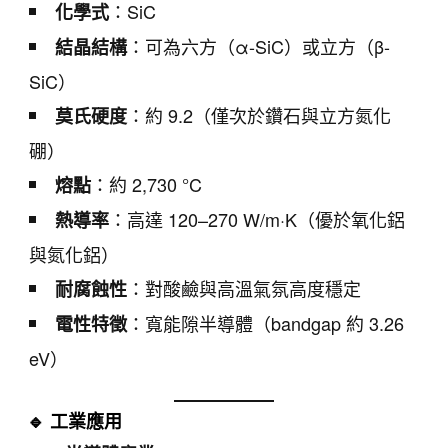
：SiC
化學式
：可為六方（α-SiC）或立方（β-
結晶結構
SiC）
：約 9.2（僅次於鑽石與立方氮化
莫氏硬度
硼）
：約 2,730 °C
熔點
：高達 120–270 W/m·K（優於氧化鋁
熱導率
與氮化鋁）
：對酸鹼與高溫氣氛高度穩定
耐腐蝕性
：寬能隙半導體（bandgap 約 3.26
電性特徵
eV）
🔹 工業應用