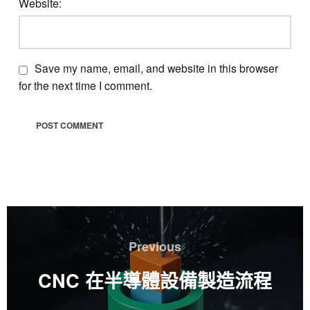
Website:
Save my name, email, and website in this browser
for the next time I comment.
文
章
Previous
Previous
導
覽
CNC 在半導體設備製造流程