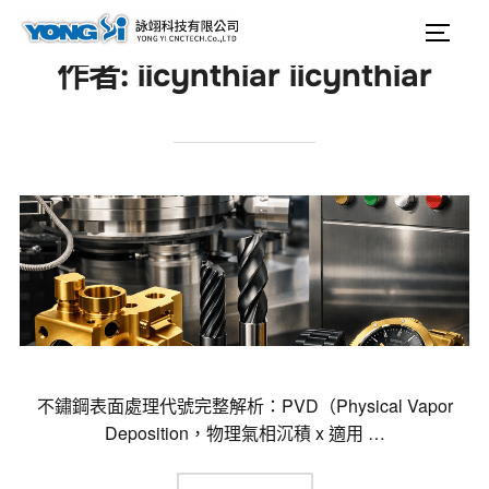
content
Search
Togg
for:
作者:
iicynthiar iicynthiar
不鏽鋼表面處理代號完整解析：PVD（Physical Vapor
Deposition，物理氣相沉積 x 適用 …