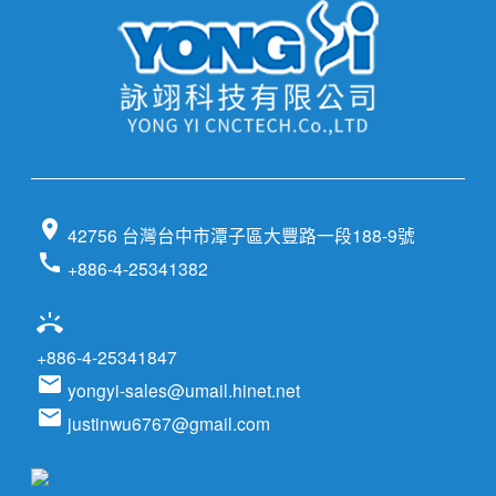
location_on
42756 台灣台中市潭子區大豐路一段188-9號
call
+886-4-25341382
ring_volume
+886-4-25341847
email
yongyi-sales@umail.hinet.net
email
justinwu6767@gmail.com