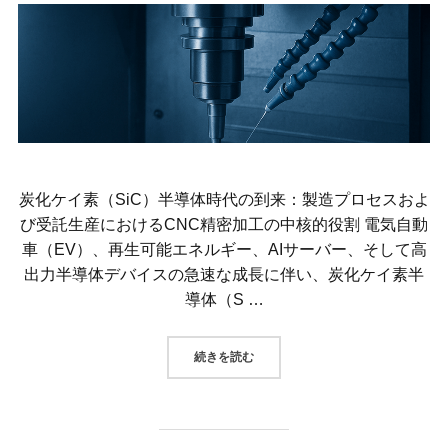
炭化ケイ素（SiC）半導体時代の到来：製造プロセスおよ
び受託生産におけるCNC精密加工の中核的役割 電気自動
車（EV）、再生可能エネルギー、AIサーバー、そして高
出力半導体デバイスの急速な成長に伴い、炭化ケイ素半
導体（S …
“炭化ケイ素（SIC）半導体時代の
続きを読む