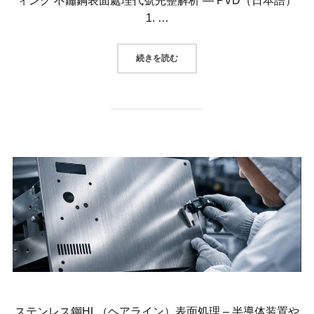
ィング 不鏽鋼表面處理代號完整解析 — PVD（日本語）
1. …
“ステンレス鋼表面処理コードの完全
続きを読む
ステンレス鋼HL（ヘアライン）表面処理 – 半導体装置や