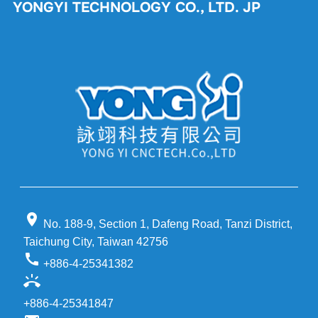
YONGYI TECHNOLOGY CO., LTD. JP
location_on
No. 188-9, Section 1, Dafeng Road, Tanzi District,
Taichung City, Taiwan 42756
call
+886-4-25341382
ring_volume
+886-4-25341847