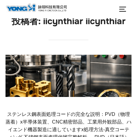
テ
検
サイ
ン
索
投稿者:
iicynthiar iicynthiar
ツ
対
へ
象:
ス
キ
ッ
プ
ステンレス鋼表面処理コードの完全な説明：PVD（物理
蒸着）x半導体装置、CNC精密部品、工業用外観部品、ハ
イエンド機器製造に適していますx処理方法-真空コーテ