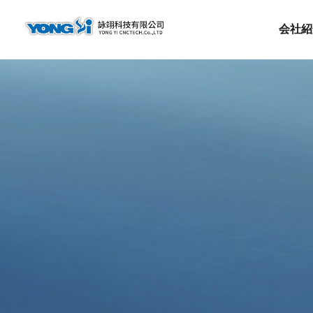
テ
ン
会社紹
ツ
へ
ス
キ
ッ
プ