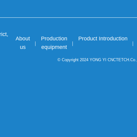
ict,
About
Production
Product Introduction
us
equipment
© Copyright 2024 YONG YI CNCTETCH.Co.,LTD