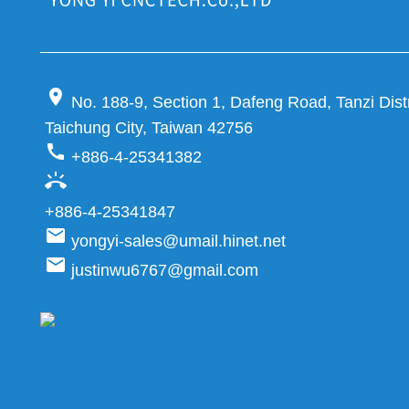
location_on
No. 188-9, Section 1, Dafeng Road, Tanzi Distr
Taichung City, Taiwan 42756
call
+886-4-25341382
ring_volume
+886-4-25341847
email
yongyi-sales@umail.hinet.net
email
justinwu6767@gmail.com