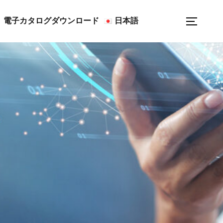
検
電子カタログダウンロード
日本語
サイド
索
対
象: