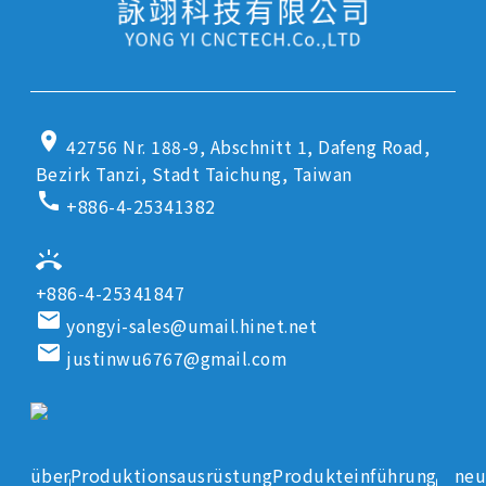
location_on
42756 Nr. 188-9, Abschnitt 1, Dafeng Road,
Bezirk Tanzi, Stadt Taichung, Taiwan
call
+886-4-25341382
ring_volume
+886-4-25341847
email
yongyi-sales@umail.hinet.net
email
justinwu6767@gmail.com
über
Produktionsausrüstung
Produkteinführung
neu