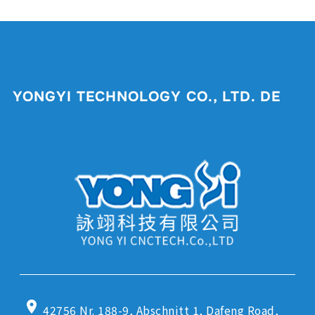
YONGYI TECHNOLOGY CO., LTD. DE
location_on
42756 Nr. 188-9, Abschnitt 1, Dafeng Road,