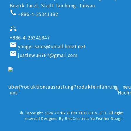
Bezirk Tanzi, Stadt Taichung, Taiwan
call
+886-4-25341382
ring_volume
+886-4-25341847
email
yongyi-sales@umail.hinet.net
email
justinwu6767@gmail.com
über
Produktionsausrüstung
Produkteinführung
neu
uns
Nachr
© Copyright 2024 YONG YI CNCTETCH.Co.,LTD. All right
reserved Designed By RiseCreatives Yu Feather Design