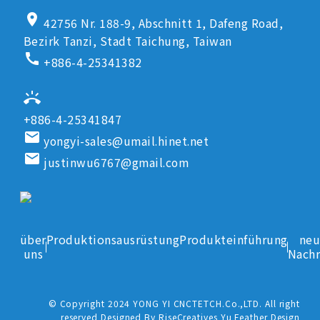
location_on
42756 Nr. 188-9, Abschnitt 1, Dafeng Road,
Bezirk Tanzi, Stadt Taichung, Taiwan
call
+886-4-25341382
ring_volume
+886-4-25341847
email
yongyi-sales@umail.hinet.net
email
justinwu6767@gmail.com
über
Produktionsausrüstung
Produkteinführung
neu
uns
Nachr
© Copyright 2024 YONG YI CNCTETCH.Co.,LTD. All right
reserved Designed By RiseCreatives Yu Feather Design