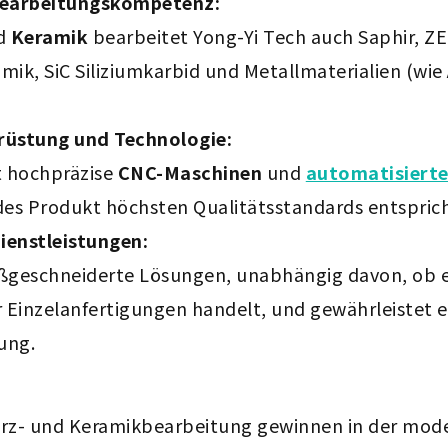
lbearbeitungskompetenz:
d
Keramik
bearbeitet Yong-Yi Tech auch Saphir, 
k, SiC Siliziumkarbid und Metallmaterialien (wie
srüstung und Technologie:
 hochpräzise
CNC-Maschinen
und
automatisierte
edes Produkt höchsten Qualitätsstandards entsprich
enstleistungen:
ßgeschneiderte Lösungen, unabhängig davon, ob e
Einzelanfertigungen handelt, und gewährleistet ei
ung.
arz- und Keramikbearbeitung gewinnen in der mode