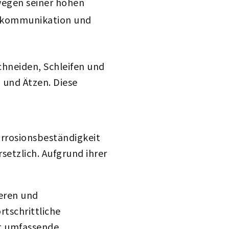
wegen seiner hohen
serkommunikation und
chneiden, Schleifen und
 und Ätzen. Diese
rrosionsbeständigkeit
setzlich. Aufgrund ihrer
eren und
tschrittliche
at umfassende