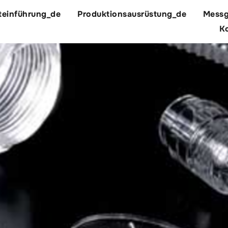
teinführung_de
Produktionsausrüstung_de
Messg
Ko