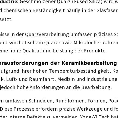
dustrie:
Geschmolzener Quarz (Fused Silica) wird 
nd chemischen Beständigkeit häufig in der Glasfa
setzt.
isse in der Quarzverarbeitung umfassen präzises S
a und synthetischem Quarz sowie Mikrolöcherbohren
eine hohe Qualität und Leistung der Produkte.
erausforderungen der Keramikbearbeitung
aufgrund ihrer hohen Temperaturbeständigkeit, Ko
ik, Luft- und Raumfahrt, Medizin und Industrie uner
e jedoch hohe Anforderungen an die Bearbeitung.
en umfassen Schneiden, Rundformen, Formen, Poli
iese Prozesse erfordern präzise Werkzeuge und for
der interne Defekte zu vermeiden. Yong-Yi Tech h