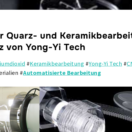
r Quarz- und Keramikbearbei
 von Yong-Yi Tech
ziumdioxid
#
Keramikbearbeitung
#
Yong-Yi Tech
#
C
rialien #
Automatisierte Bearbeitung