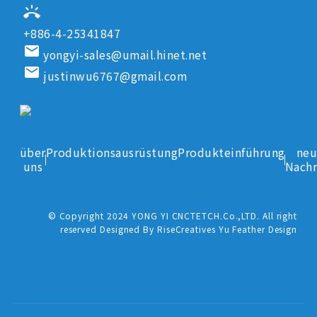
ring_volume
+886-4-25341847
email
yongyi-sales@umail.hinet.net
email
justinwu6767@gmail.com
über
Produktionsausrüstung
Produkteinführung
neu
uns
Nachr
© Copyright 2024 YONG YI CNCTETCH.Co.,LTD. All right
reserved Designed By RiseCreatives Yu Feather Design