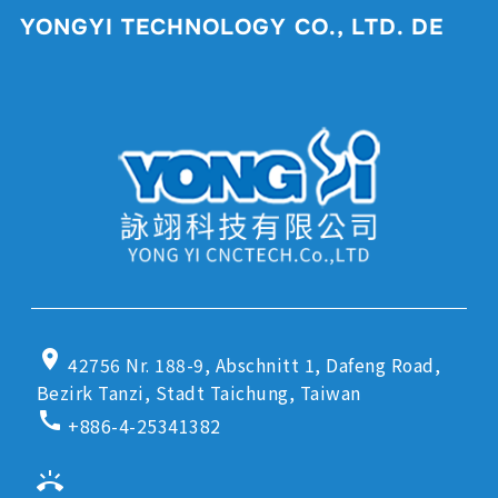
YONGYI TECHNOLOGY CO., LTD. DE
location_on
42756 Nr. 188-9, Abschnitt 1, Dafeng Road,
Bezirk Tanzi, Stadt Taichung, Taiwan
call
+886-4-25341382
ring_volume