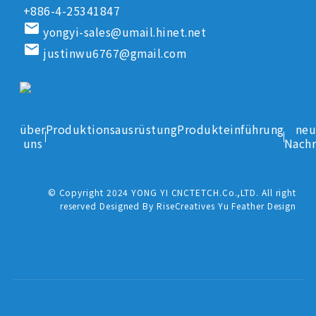
+886-4-25341847
email
yongyi-sales@umail.hinet.net
email
justinwu6767@gmail.com
über
Produktionsausrüstung
Produkteinführung
neu
uns
Nachr
© Copyright 2024 YONG YI CNCTETCH.Co.,LTD. All right
reserved Designed By RiseCreatives Yu Feather Design