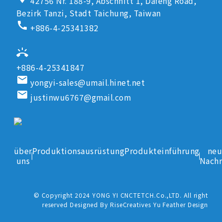
42756 Nr. 188-9, Abschnitt 1, Dafeng Road,
Bezirk Tanzi, Stadt Taichung, Taiwan
call
+886-4-25341382
ring_volume
+886-4-25341847
email
yongyi-sales@umail.hinet.net
email
justinwu6767@gmail.com
über
Produktionsausrüstung
Produkteinführung
neu
uns
Nachr
© Copyright 2024 YONG YI CNCTETCH.Co.,LTD. All right
reserved Designed By RiseCreatives Yu Feather Design