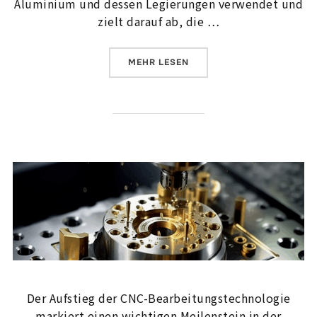
Aluminium und dessen Legierungen verwendet und
zielt darauf ab, die …
ÜBER „WAS SIND IM BEREICH D
MEHR
LESEN
Der Aufstieg der CNC-Bearbeitungstechnologie
markiert einen wichtigen Meilenstein in der