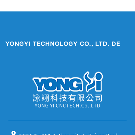
YONGYI TECHNOLOGY CO., LTD. DE
location_on