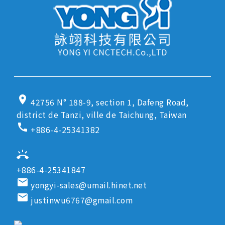
location_on
42756 N° 188-9, section 1, Dafeng Road,
district de Tanzi, ville de Taichung, Taiwan
call
+886-4-25341382
ring_volume
+886-4-25341847
email
yongyi-sales@umail.hinet.net
email
justinwu6767@gmail.com