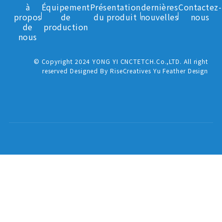
à
Équipement
Présentation
dernières
Contactez-
propos
de
du produit
nouvelles
nous
de
production
nous
© Copyright 2024 YONG YI CNCTETCH.Co.,LTD. All right
reserved Designed By RiseCreatives Yu Feather Design