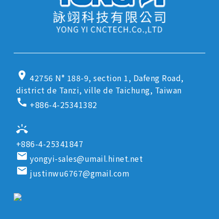
location_on
42756 N° 188-9, section 1, Dafeng Road,
district de Tanzi, ville de Taichung, Taiwan
call
+886-4-25341382
ring_volume
+886-4-25341847
email
yongyi-sales@umail.hinet.net
email
justinwu6767@gmail.com