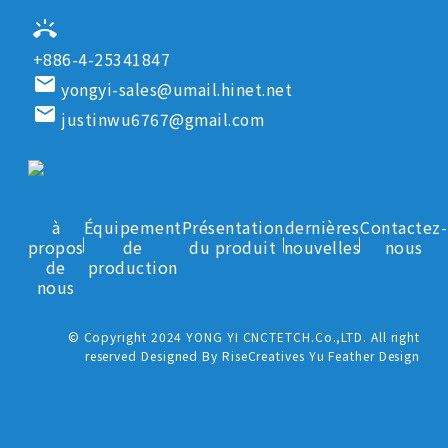
ring_volume
+886-4-25341847
email
yongyi-sales@umail.hinet.net
email
justinwu6767@gmail.com
à
Équipement
Présentation
dernières
Contactez-
propos
de
du produit
nouvelles
nous
de
production
nous
© Copyright 2024 YONG YI CNCTETCH.Co.,LTD. All right
reserved Designed By RiseCreatives Yu Feather Design