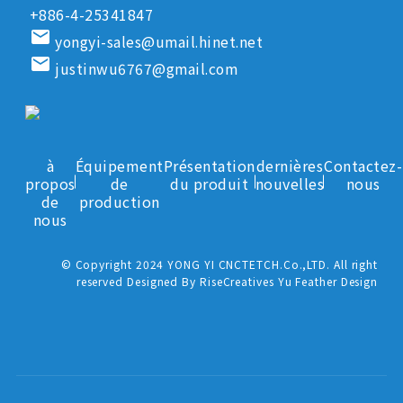
+886-4-25341847
email
yongyi-sales@umail.hinet.net
email
justinwu6767@gmail.com
à
Équipement
Présentation
dernières
Contactez-
propos
de
du produit
nouvelles
nous
de
production
nous
© Copyright 2024 YONG YI CNCTETCH.Co.,LTD. All right
reserved Designed By RiseCreatives Yu Feather Design