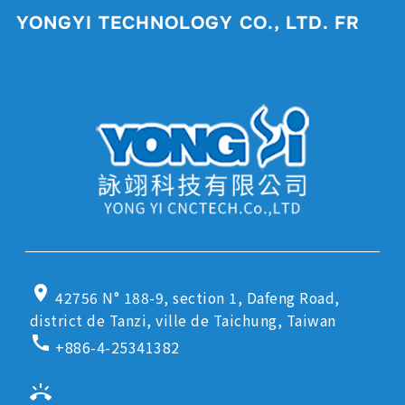
YONGYI TECHNOLOGY CO., LTD. FR
location_on
42756 N° 188-9, section 1, Dafeng Road,
district de Tanzi, ville de Taichung, Taiwan
call
+886-4-25341382
ring_volume