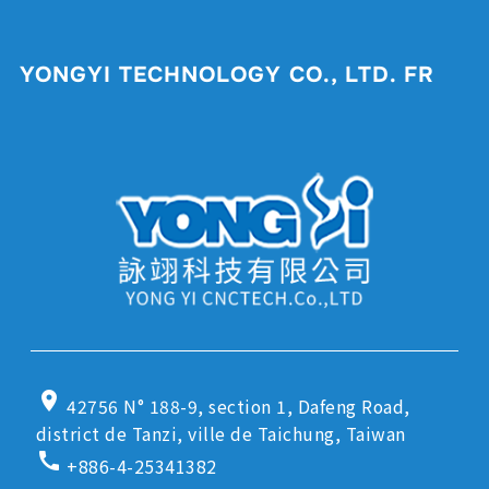
YONGYI TECHNOLOGY CO., LTD. FR
location_on
42756 N° 188-9, section 1, Dafeng Road,
district de Tanzi, ville de Taichung, Taiwan
call
+886-4-25341382