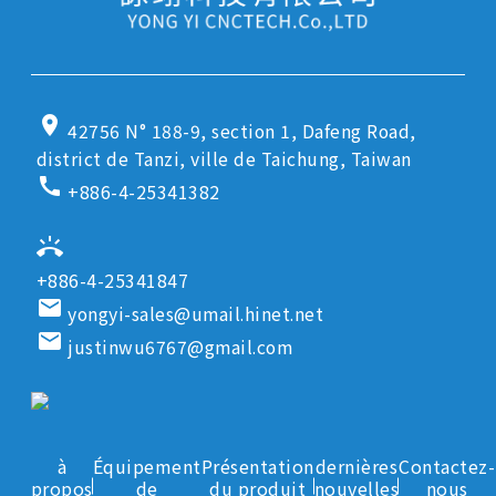
location_on
42756 N° 188-9, section 1, Dafeng Road,
district de Tanzi, ville de Taichung, Taiwan
call
+886-4-25341382
ring_volume
+886-4-25341847
email
yongyi-sales@umail.hinet.net
email
justinwu6767@gmail.com
à
Équipement
Présentation
dernières
Contactez-
propos
de
du produit
nouvelles
nous