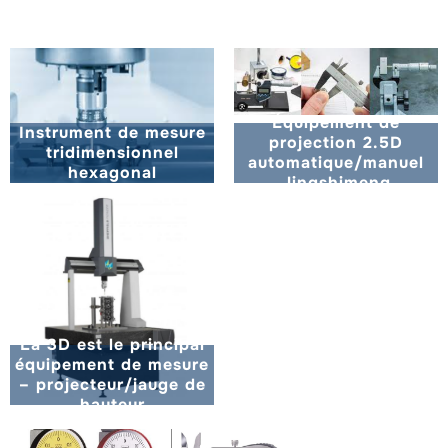
Équipement de
Instrument de mesure
projection 2.5D
tridimensionnel
automatique/manuel
hexagonal
Jingshimeng
La 3D est le principal
équipement de mesure
– projecteur/jauge de
hauteur