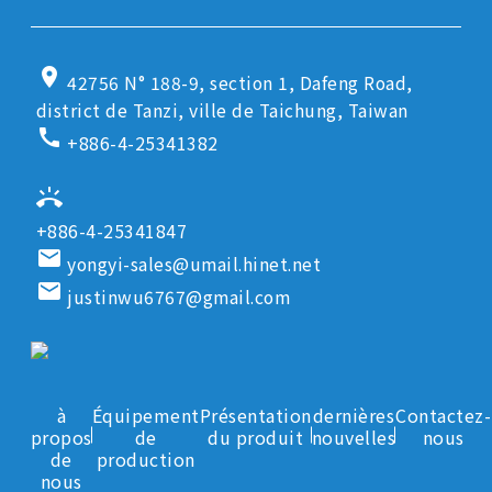
location_on
42756 N° 188-9, section 1, Dafeng Road,
district de Tanzi, ville de Taichung, Taiwan
call
+886-4-25341382
ring_volume
+886-4-25341847
email
yongyi-sales@umail.hinet.net
email
justinwu6767@gmail.com
à
Équipement
Présentation
dernières
Contactez-
propos
de
du produit
nouvelles
nous
de
production
nous