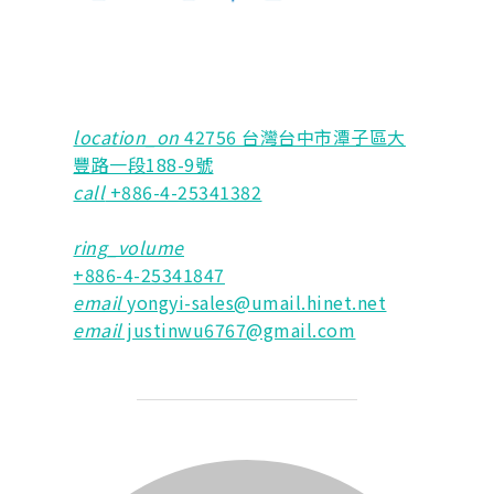
location_on
42756 台灣台中市潭子區大
豐路一段188-9號
call
+886-4-25341382
ring_volume
+886-4-25341847
email
yongyi-sales@umail.hinet.net
email
justinwu6767@gmail.com
AUTORE DELL'ARTICOLO