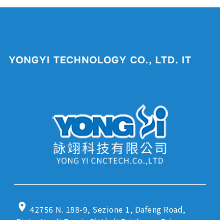
YONGYI TECHNOLOGY CO., LTD. IT
location_on
42756 N. 188-9, Sezione 1, Dafeng Road,