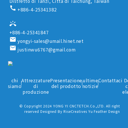
Distretto di Tanzi, Città di Taichung, Taiwan
call
+886-4-25341382
ring_volume
+886-4-25341847
email
yongyi-sales@umail.hinet.net
email
justinwu6767@gmail.com
chi
Attrezzature
Presentazione
ultime
Contattaci
D
siamo
di
del prodotto
notizie
c
produzione
el
© Copyright 2024 YONG YI CNCTETCH.Co.,LTD. All right
reserved Designed By RiseCreatives Yu Feather Design