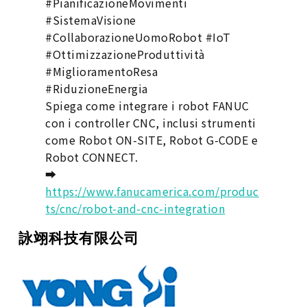
#PianificazioneMovimenti
#SistemaVisione
#CollaborazioneUomoRobot #IoT
#OttimizzazioneProduttività
#MiglioramentoResa
#RiduzioneEnergia
Spiega come integrare i robot FANUC
con i controller CNC, inclusi strumenti
come Robot ON-SITE, Robot G-CODE e
Robot CONNECT.
➡️
https://www.fanucamerica.com/produc
ts/cnc/robot-and-cnc-integration
詠翊科技有限公司