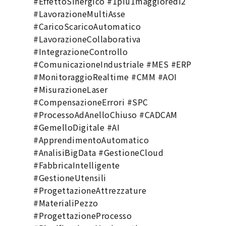
#EffettoSinergico #1più1maggioredi2
#LavorazioneMultiAsse
#CaricoScaricoAutomatico
#LavorazioneCollaborativa
#IntegrazioneControllo
#ComunicazioneIndustriale #MES #ERP
#MonitoraggioRealtime #CMM #AOI
#MisurazioneLaser
#CompensazioneErrori #SPC
#ProcessoAdAnelloChiuso #CADCAM
#GemelloDigitale #AI
#ApprendimentoAutomatico
#AnalisiBigData #GestioneCloud
#FabbricaIntelligente
#GestioneUtensili
#ProgettazioneAttrezzature
#MaterialiPezzo
#ProgettazioneProcesso