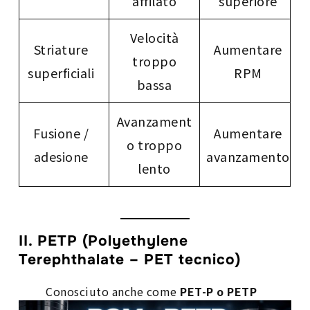
affilato
superiore
Velocità
Striature
Aumentare
troppo
superficiali
RPM
bassa
Avanzament
Fusione /
Aumentare
o troppo
adesione
avanzamento
lento
II. PETP (Polyethylene
Terephthalate – PET tecnico)
Conosciuto anche come
PET-P o PETP