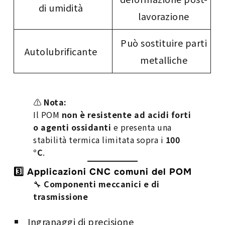
di umidità
lavorazione
Può sostituire parti
Autolubrificante
metalliche
⚠️
Nota:
Il POM
non è resistente ad acidi forti
o agenti ossidanti
e presenta una
stabilità termica limitata sopra i
100
°C
.
3️⃣ Applicazioni CNC comuni del POM
🔧
Componenti meccanici e di
trasmissione
Ingranaggi di precisione