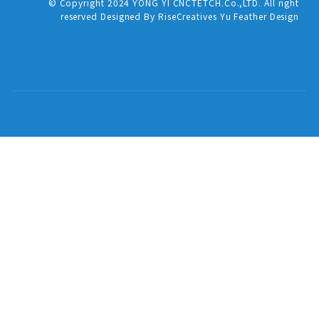
© Copyright 2024 YONG YI CNCTETCH.Co.,LTD. All right
reserved Designed By RiseCreatives Yu Feather Design