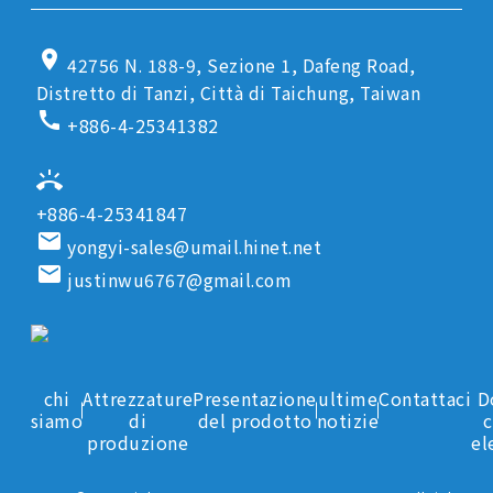
location_on
42756 N. 188-9, Sezione 1, Dafeng Road,
Distretto di Tanzi, Città di Taichung, Taiwan
call
+886-4-25341382
ring_volume
+886-4-25341847
email
yongyi-sales@umail.hinet.net
email
justinwu6767@gmail.com
chi
Attrezzature
Presentazione
ultime
Contattaci
D
siamo
di
del prodotto
notizie
c
produzione
el