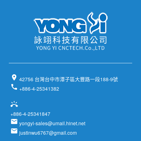
location_on
42756 台灣台中市潭子區大豐路一段188-9號
call
+886-4-25341382
ring_volume
+886-4-25341847
email
yongyi-sales@umail.hinet.net
email
justinwu6767@gmail.com