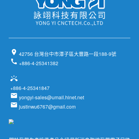
location_on
42756 台灣台中市潭子區大豐路一段188-9號
call
+886-4-25341382
ring_volume
+886-4-25341847
email
yongyi-sales@umail.hinet.net
email
justinwu6767@gmail.com