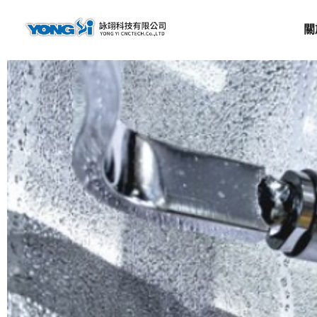
content
關