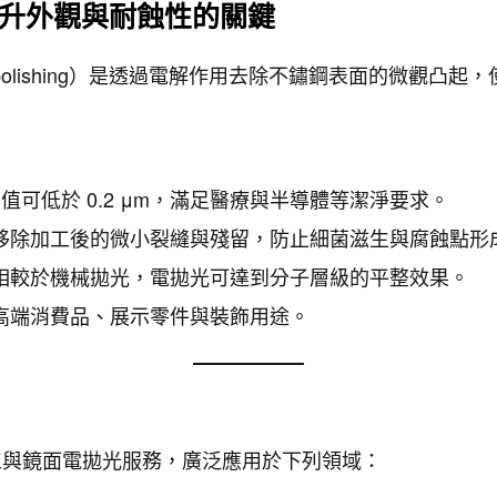
升外觀與耐蝕性的關鍵
ropolishing）是透過電解作用去除不鏽鋼表面的微觀凸
 值可低於 0.2 μm，滿足醫療與半導體等潔淨要求。
移除加工後的微小裂縫與殘留，防止細菌滋生與腐蝕點形
相較於機械拋光，電拋光可達到分子層級的平整效果。
高端消費品、展示零件與裝飾用途。
加工與鏡面電拋光服務，廣泛應用於下列領域：