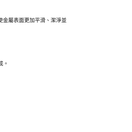
起，使金屬表面更加平滑、潔淨並
成。