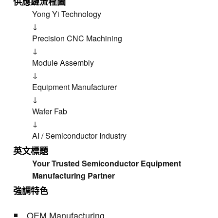
供應鏈流程圖
Yong Yi Technology
↓
Precision CNC Machining
↓
Module Assembly
↓
Equipment Manufacturer
↓
Wafer Fab
↓
AI / Semiconductor Industry
英文標題
Your Trusted Semiconductor Equipment
Manufacturing Partner
強調特色
OEM Manufacturing