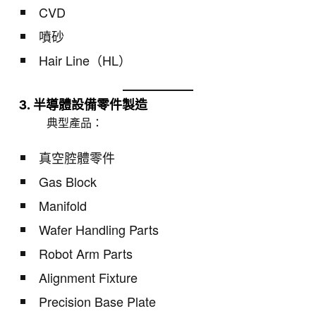
CVD
噴砂
Hair Line（HL）
3. 半導體設備零件製造
典型產品：
真空腔體零件
Gas Block
Manifold
Wafer Handling Parts
Robot Arm Parts
Alignment Fixture
Precision Base Plate