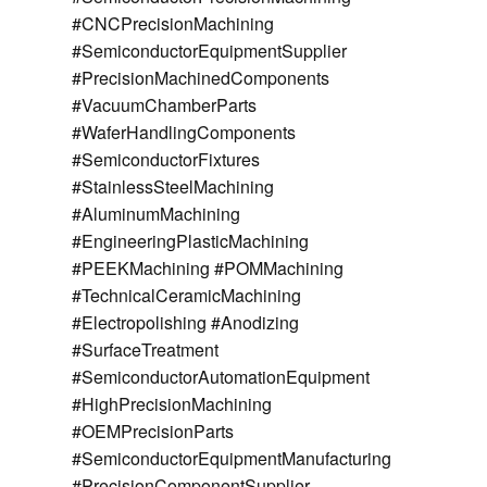
#CNCPrecisionMachining
#SemiconductorEquipmentSupplier
#PrecisionMachinedComponents
#VacuumChamberParts
#WaferHandlingComponents
#SemiconductorFixtures
#StainlessSteelMachining
#AluminumMachining
#EngineeringPlasticMachining
#PEEKMachining #POMMachining
#TechnicalCeramicMachining
#Electropolishing #Anodizing
#SurfaceTreatment
#SemiconductorAutomationEquipment
#HighPrecisionMachining
#OEMPrecisionParts
#SemiconductorEquipmentManufacturing
#PrecisionComponentSupplier