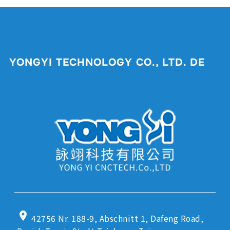
YONGYI TECHNOLOGY CO., LTD. DE
location_on
42756 Nr. 188-9, Abschnitt 1, Dafeng Road,