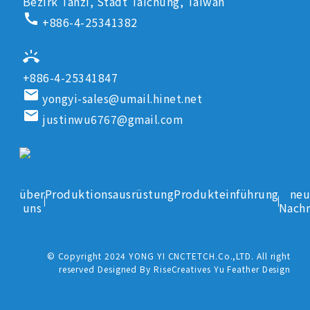
Bezirk Tanzi, Stadt Taichung, Taiwan
call
+886-4-25341382
ring_volume
+886-4-25341847
email
yongyi-sales@umail.hinet.net
email
justinwu6767@gmail.com
über
Produktionsausrüstung
Produkteinführung
neu
uns
Nachr
© Copyright 2024 YONG YI CNCTETCH.Co.,LTD. All right
reserved Designed By RiseCreatives Yu Feather Design