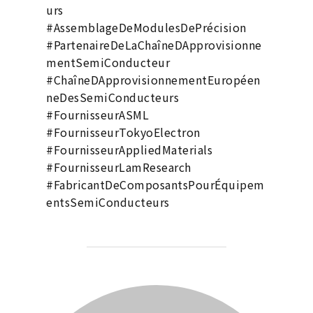
urs
#AssemblageDeModulesDePrécision
#PartenaireDeLaChaîneDApprovisionne
mentSemiConducteur
#ChaîneDApprovisionnementEuropéen
neDesSemiConducteurs
#FournisseurASML
#FournisseurTokyoElectron
#FournisseurAppliedMaterials
#FournisseurLamResearch
#FabricantDeComposantsPourÉquipem
entsSemiConducteurs
BEITRAGSAUTOR