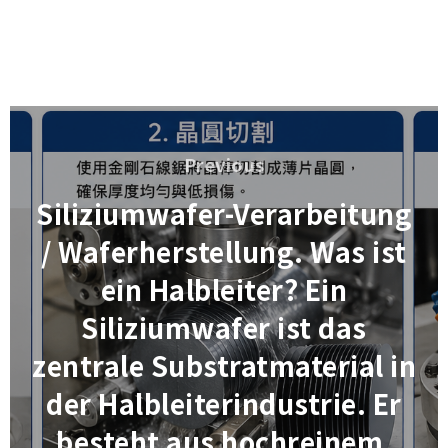
Beitragsnavigation
Previous
Previous
Siliziumwafer-Verarbeitung
/ Waferherstellung. Was ist
ein Halbleiter? Ein
Siliziumwafer ist das
zentrale Substratmaterial in
der Halbleiterindustrie. Er
besteht aus hochreinem,