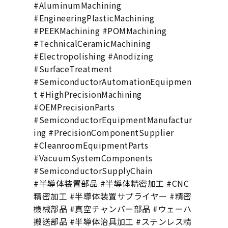
#AluminumMachining
#EngineeringPlasticMachining
#PEEKMachining #POMMachining
#TechnicalCeramicMachining
#Electropolishing #Anodizing
#SurfaceTreatment
#SemiconductorAutomationEquipmen
t #HighPrecisionMachining
#OEMPrecisionParts
#SemiconductorEquipmentManufactur
ing #PrecisionComponentSupplier
#CleanroomEquipmentParts
#VacuumSystemComponents
#SemiconductorSupplyChain
#半導体装置部品 #半導体精密加工 #CNC
精密加工 #半導体装置サプライヤー #精密
機械部品 #真空チャンバー部品 #ウェーハ
搬送部品 #半導体治具加工 #ステンレス精