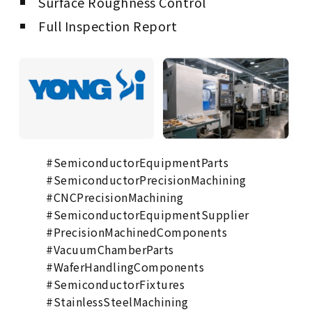
Surface Roughness Control
Full Inspection Report
#SemiconductorEquipmentParts
#SemiconductorPrecisionMachining
#CNCPrecisionMachining
#SemiconductorEquipmentSupplier
#PrecisionMachinedComponents
#VacuumChamberParts
#WaferHandlingComponents
#SemiconductorFixtures
#StainlessSteelMachining