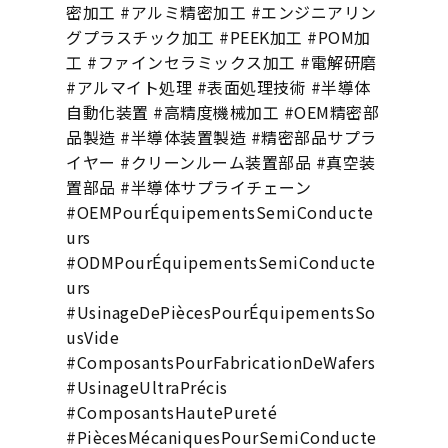
密加工 #アルミ精密加工 #エンジニアリン
グプラスチック加工 #PEEK加工 #POM加
工 #ファインセラミックス加工 #電解研磨
#アルマイト処理 #表面処理技術 #半導体
自動化装置 #高精度機械加工 #OEM精密部
品製造 #半導体装置製造 #精密部品サプラ
イヤー #クリーンルーム装置部品 #真空装
置部品 #半導体サプライチェーン
#OEMPourÉquipementsSemiConducte
urs
#ODMPourÉquipementsSemiConducte
urs
#UsinageDePiècesPourÉquipementsSo
usVide
#ComposantsPourFabricationDeWafers
#UsinageUltraPrécis
#ComposantsHautePureté
#PiècesMécaniquesPourSemiConducte