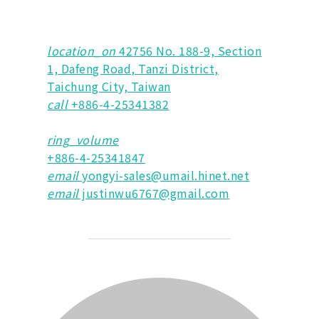
location_on
42756 No. 188-9, Section
1, Dafeng Road, Tanzi District,
Taichung City, Taiwan
call
+886-4-25341382
ring_volume
+886-4-25341847
email
yongyi-sales@umail.hinet.net
email
justinwu6767@gmail.com
BEITRAGSAUTOR