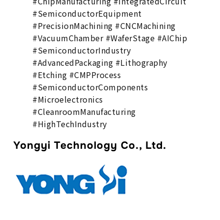
#ChipManufacturing #IntegratedCircuit
#SemiconductorEquipment
#PrecisionMachining #CNCMachining
#VacuumChamber #WaferStage #AIChip
#SemiconductorIndustry
#AdvancedPackaging #Lithography
#Etching #CMPProcess
#SemiconductorComponents
#Microelectronics
#CleanroomManufacturing
#HighTechIndustry
Yongyi Technology Co., Ltd.