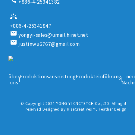
call
+886-4-25341382
ring_volume
+886-4-25341847
email
yongyi-sales@umail.hinet.net
email
justinwu6767@gmail.com
über
Produktionsausrüstung
Produkteinführung
neu
uns
Nachr
© Copyright 2024 YONG YI CNCTETCH.Co.,LTD. All right
reserved Designed By RiseCreatives Yu Feather Design