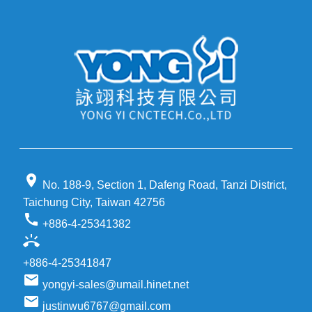
location_on
No. 188-9, Section 1, Dafeng Road, Tanzi District,
Taichung City, Taiwan 42756
call
+886-4-25341382
ring_volume
+886-4-25341847
email
yongyi-sales@umail.hinet.net
email
justinwu6767@gmail.com