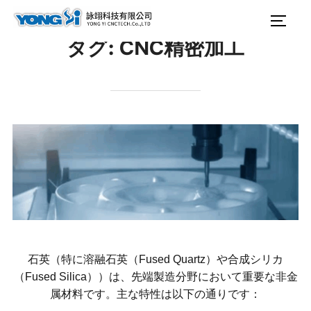
テ
検
サイ
ン
索
タグ:
CNC精密加工
ツ
対
へ
象:
ス
キ
ッ
プ
石英（特に溶融石英（Fused Quartz）や合成シリカ
（Fused Silica））は、先端製造分野において重要な非金
属材料です。主な特性は以下の通りです：