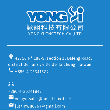
location_on
42756 N° 188-9, section 1, Dafeng Road,
district de Tanzi, ville de Taichung, Taiwan
call
+886-4-25341382
ring_volume
+886-4-25341847
email
yongyi-sales@umail.hinet.net
email
justinwu6767@gmail.com