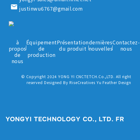
email
justinwu6767@gmail.com
à
Équipement
Présentation
dernières
Contactez-
propos
de
du produit
nouvelles
nous
de
production
nous
© Copyright 2024 YONG YI CNCTETCH.Co.,LTD. All right
reserved Designed By RiseCreatives Yu Feather Design
YONGYI TECHNOLOGY CO., LTD. FR