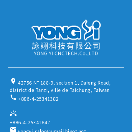
location_on
42756 N° 188-9, section 1, Dafeng Road,
district de Tanzi, ville de Taichung, Taiwan
call
+886-4-25341382
ring_volume
+886-4-25341847
email
yongyi-sales@umail.hinet.net