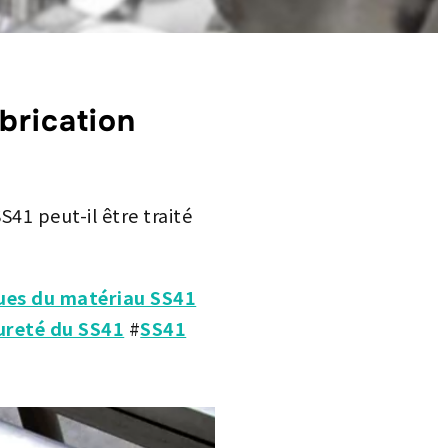
brication
S41 peut-il être traité
ues du matériau SS41
ureté du SS41
#
SS41