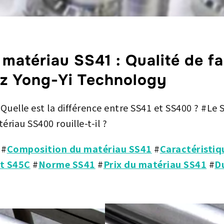
 matériau SS41 : Qualité de fa
ez Yong-Yi Technology
 #Quelle est la différence entre SS41 et SS400 ? #Le S
iau SS400 rouille-t-il ?
#
Composition du matériau SS41
#
Caractéristiq
et S45C
#
Norme SS41
#
Prix du matériau SS41
#
D