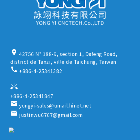
location_on
42756 N° 188-9, section 1, Dafeng Road,
district de Tanzi, ville de Taichung, Taiwan
call
+886-4-25341382
ring_volume
+886-4-25341847
email
yongyi-sales@umail.hinet.net
email
justinwu6767@gmail.com