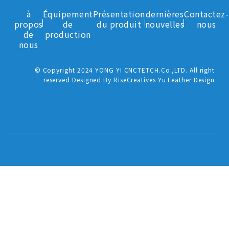
à
Équipement
Présentation
dernières
Contactez-
propos
de
du produit
nouvelles
nous
de
production
nous
© Copyright 2024 YONG YI CNCTETCH.Co.,LTD. All right
reserved Designed By RiseCreatives Yu Feather Design