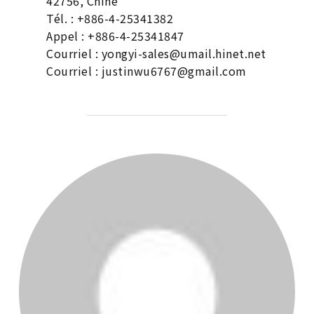
42756, Chine
Tél. : +886-4-25341382
Appel : +886-4-25341847
Courriel : yongyi-sales@umail.hinet.net
Courriel : justinwu6767@gmail.com
AUTEUR DE LA PUBLICATION