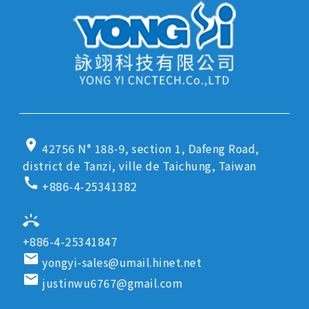
location_on
42756 N° 188-9, section 1, Dafeng Road,
district de Tanzi, ville de Taichung, Taiwan
call
+886-4-25341382
ring_volume
+886-4-25341847
email
yongyi-sales@umail.hinet.net
email
justinwu6767@gmail.com